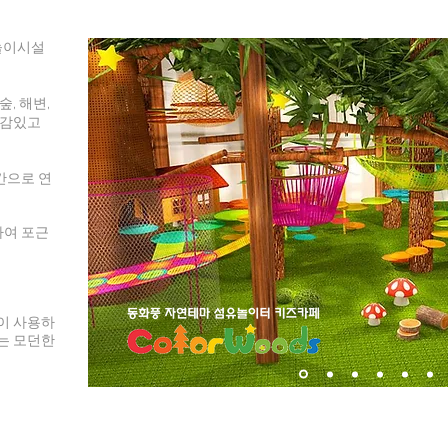
 놀이시설
숲, 해변,
근감있고
간으로 연
하여 포근
이 사용하
는 모던한