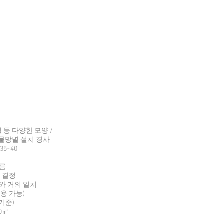
 등 다양한 모양 /
 그물망별 설치 경사
5~40
따름
라 결정
 거의 일치
용 가능)
기준)
0㎡