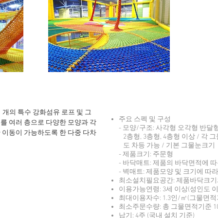
여러 개의 특수 강화섬유 로프 및 그
주요 스펙 및 구성
를 여러 층으로 다양한 모양과 각
- 모양/구조: 사각형 오각형 반달형
 이동이 가능하도록 한 다중 다차
2층형, 3층형, 4층형 이상 / 각
도 차등 가능 / 기본 그물눈크기 3
- 제품크기: 주문형
- 바닥매트: 제품의 바닥면적에 
- 벽매트: 제품모양 및 크기에 따
최소설치필요공간:
제품바닥크기와
이용가능연령:
3세 이상(성인도 이
최대이용자수:
1.3인/㎡(그물면적
최소주문수량
: 총 그물면적기준 1
납기:
4주 (국내 설치 기준)