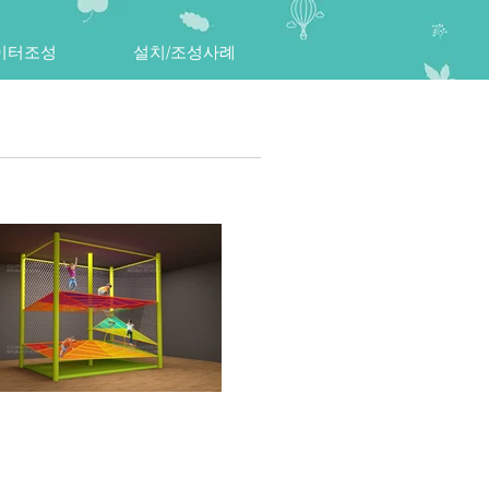
이터조성
설치/조성사례