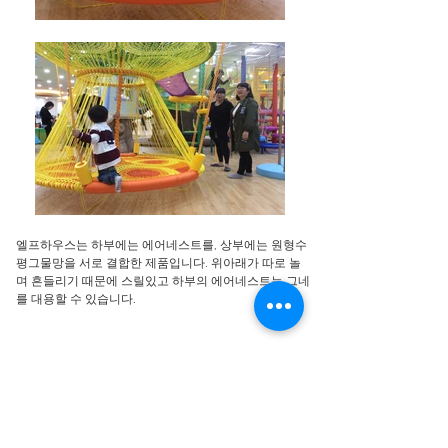
엘프하우스는 하부에는 에어네스트를, 상부에는 원형수
평그물망을 서로 결합한 제품입니다.
위아래가 따로 놀
며 흔들리기 때문에 스릴있고 하부의 에어네스트는 그네
를 대용할 수 있습니다.
주요 스펙 및 구성
- 상부 Ø2.2m 원형수평그물망 하부 Ø1.5~1.8m 에어네스트로 구성
최소설치필요공간:
3.2M*3.2M* 2.6M (설치높이: 0.6M 이상)
이용가능연령:
만 2세 이상 (성인도 이용가능)